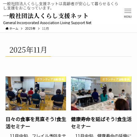
一般社団法人くらし支援ネットは高齢者が安心して暮らせるくら
し支援をおこなっています。
一般社団法人くらし支援ネット
MENU
General Incorporated Association Living Support Net
ホーム
2025年
11月
2025年11月
ボランティア活動事例
ボランティア活動事例
日々の食事を見直そう!食生
健康寿命を延ばそう!食生活
活セミナー
セミナー
11月中旬、フレイル予防をテ
11月中旬、健康寿命の延伸に