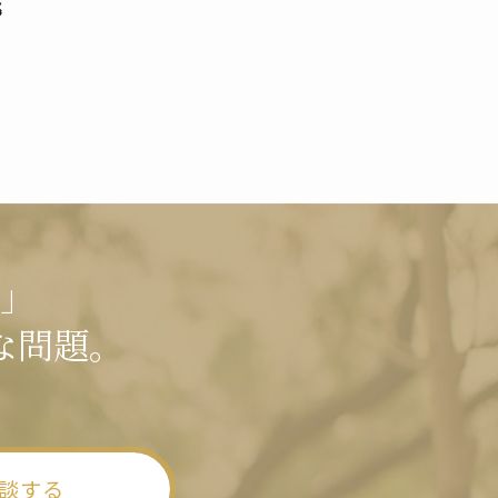
挑
」
な問題。
談する