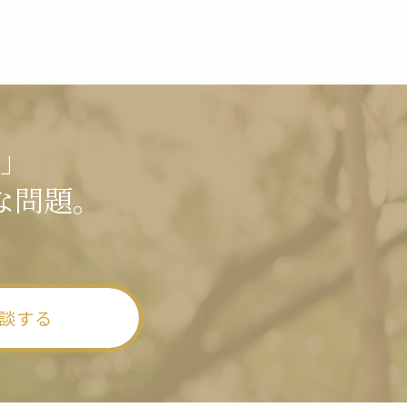
」
な問題。
談する