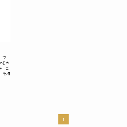
」で
かるの
か」ご
」を相
1