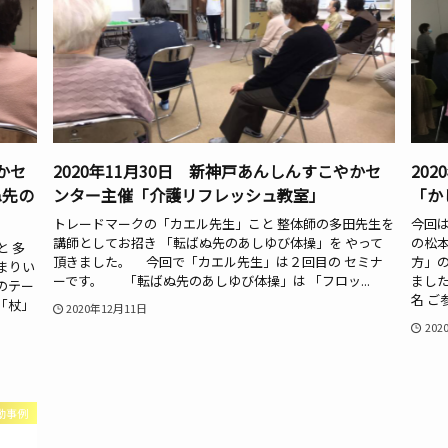
かセ
2020年11月30日 新神戸あんしんすこやかセ
20
ぬ先の
ンター主催「介護リフレッシュ教室」
「か
トレードマークの「カエル先生」こと 整体師の多田先生を
今回
講師としてお招き 「転ばぬ先のあしゆび体操」を やって
の松
と 多
頂きました。 今回で「カエル先生」は２回目の セミナ
方」の
まりい
ーです。 「転ばぬ先のあしゆび体操」は 「フロッ...
ました
のテー
名 ご
「杖」
2020年12月11日
202
動事例